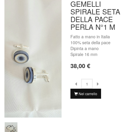
GEMELLI
SPIRALE SETA
DELLA PACE
PERLA N°1 M
Fatto a mano in Italia
100% seta della pace
Dipinta a mano
Spirale 16 mm
38,00 €
Nel carrello