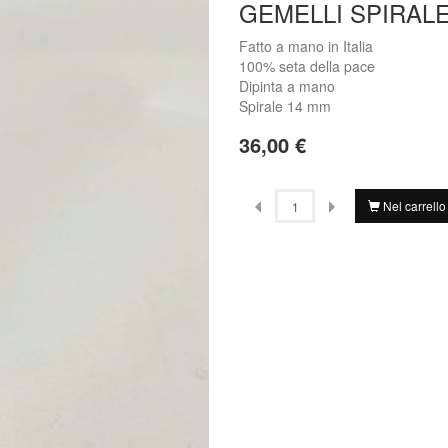
GEMELLI SPIRALE
Fatto a mano in Italia
100% seta della pace
Dipinta a mano
Spirale 14 mm
36,00 €
Nel carrello