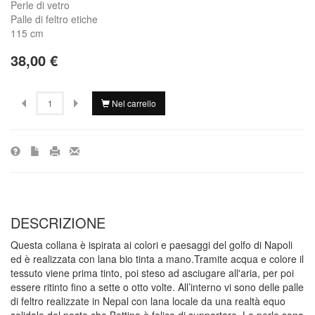
Perle di vetro
Palle di feltro etiche
115 cm
38,00 €
Nel carrello
DESCRIZIONE
Questa collana è ispirata ai colori e paesaggi del golfo di Napoli
ed è realizzata con lana bio tinta a mano.Tramite acqua e colore il
tessuto viene prima tinto, poi steso ad asciugare all'aria, per poi
essere ritinto fino a sette o otto volte. All’interno vi sono delle palle
di feltro realizzate in Nepal con lana locale da una realtà equo
solidale del posto che Bettina è felice di supportare. Le perle sono